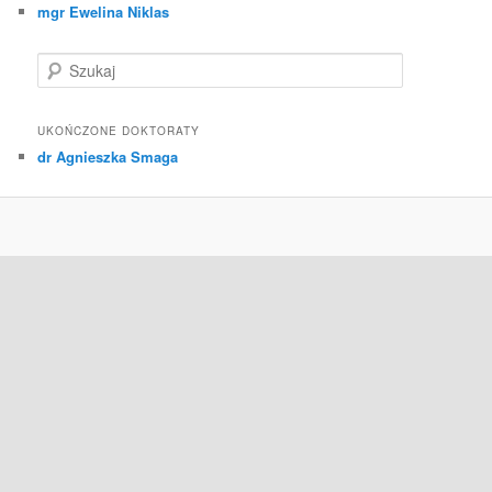
mgr Ewelina Niklas
S
z
u
k
UKOŃCZONE DOKTORATY
a
dr Agnieszka Smaga
j