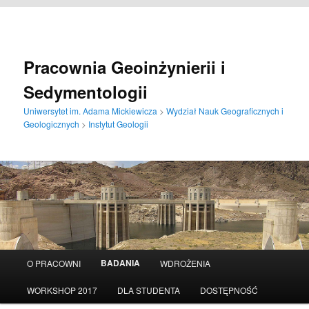
Pracownia Geoinżynierii i
Sedymentologii
Uniwersytet im. Adama Mickiewicza
>
Wydział Nauk Geograficznych i
Geologicznych
>
Instytut Geologii
Główne
BADANIA
O PRACOWNI
WDROŻENIA
Przeskocz
menu
WORKSHOP 2017
DLA STUDENTA
DOSTĘPNOŚĆ
do